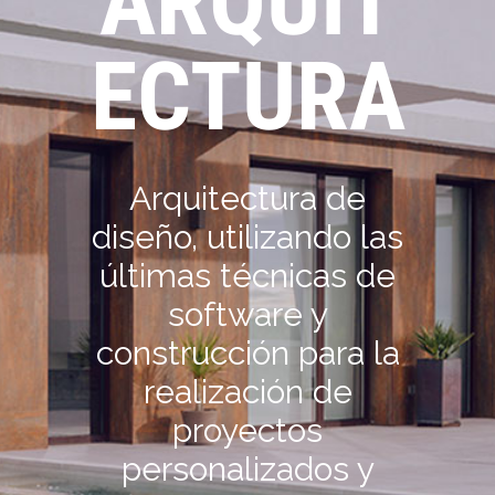
ARQUIT
ECTURA
Arquitectura de
diseño, utilizando las
últimas técnicas de
software y
construcción para la
realización de
proyectos
personalizados y