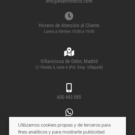
info@exarchitects.com
Horario de Atención al Cliente
Lunes a Viernes 10:00 a 19:00
Villaviciosa de Odón, Madrid
C/ Florida 5, nave 6 (Pol. Emp. Villapark)
600 443 085
WhatsApp
Utilizamos cookies propias y de terceros para
fines analíticos y para mostrarte publicidad