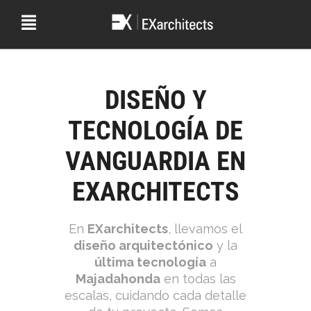
DISEÑO Y
TECNOLOGÍA DE
VANGUARDIA EN
EXARCHITECTS
En
EXarchitects
, llevamos el
diseño arquitectónico
y la
última tecnología
a
Majadahonda
en todas las
escalas, cuidando cada detalle