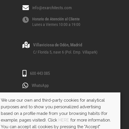
info@exarchitects.com
Horario de Atención al Cliente
Lunes a Viernes 10:00 a 19:00
Villaviciosa de Odón, Madrid
C/ Florida 5, nave 6 (Pol. Emp. Villapark)
600 443 085
WhatsApp
We use our own and third-party cookies for analytical
purposes and to show you personalized advertising
based on a profile made from your browsing habits (for
example, pages visited). Click
HERE
for more information.
You can accept all cookies by pressing the "Accept"