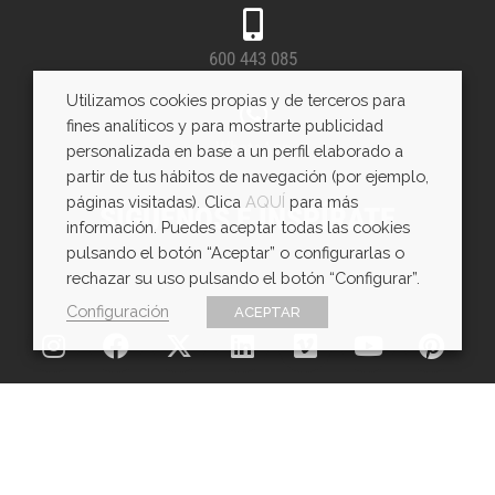
600 443 085
Utilizamos cookies propias y de terceros para
fines analíticos y para mostrarte publicidad
WhatsApp
personalizada en base a un perfil elaborado a
partir de tus hábitos de navegación (por ejemplo,
páginas visitadas). Clica
AQUÍ
para más
SÍGUENOS E INSPÍRATE
información. Puedes aceptar todas las cookies
pulsando el botón “Aceptar” o configurarlas o
rechazar su uso pulsando el botón “Configurar”.
Configuración
ACEPTAR
Copyright © EXarchitects 2026