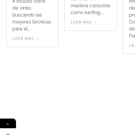
e incluso corte
me
madera conocida
de vinilo,
de
como kerfing,...
buscando las
pr
mejores técnicas
Cr
LEER MÁS
para el...
dó
fo
LEER MÁS
LE
←