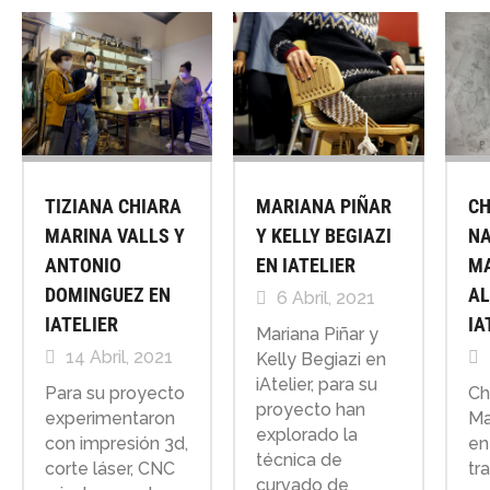
TIZIANA CHIARA
MARIANA PIÑAR
C
MARINA VALLS Y
Y KELLY BEGIAZI
NA
ANTONIO
EN IATELIER
M
DOMINGUEZ EN
AL
6 Abril, 2021
IATELIER
IA
Mariana Piñar y
14 Abril, 2021
Kelly Begiazi en
iAtelier, para su
Para su proyecto
Ch
proyecto han
experimentaron
Ma
explorado la
con impresión 3d,
en
técnica de
corte láser, CNC
tr
curvado de