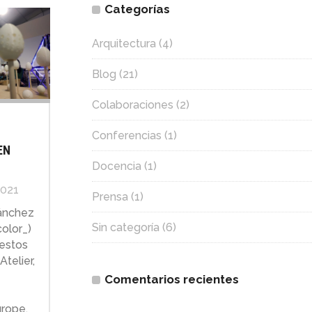
Categorías
Arquitectura
(4)
Blog
(21)
Colaboraciones
(2)
Conferencias
(1)
EN
Docencia
(1)
2021
Prensa
(1)
ánchez
Sin categoría
(6)
olor_)
 estos
telier,
Comentarios recientes
urope,