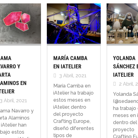
HAMA
MARÍA CAMBA
YOLANDA
VARRO Y
EN IATELIER
SÁNCHEZ 
ARTA
IATELIER
3 Abril, 2021
AMINOS EN
2 Abril, 
María Camba en
TELIER
iAtelier ha trabajo
Yolanda S
estos meses en
3 Abril, 2021
(@sedaenc
iAtelier, dentro
ha trabajo
ama Navarro y
del proyecto
meses en iA
rta Alaminos
Crafting Europe,
dentro del
 iAtelier han
diseñó diferentes
proyecto
abajo estos
tipos de
Crafting E