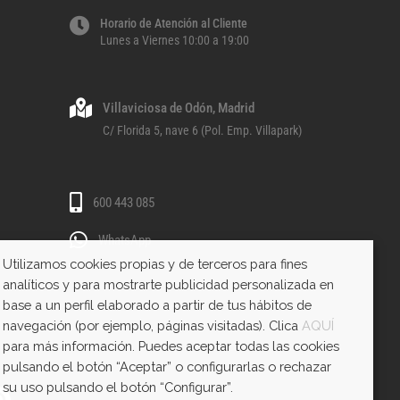
Horario de Atención al Cliente
Lunes a Viernes 10:00 a 19:00
Villaviciosa de Odón, Madrid
C/ Florida 5, nave 6 (Pol. Emp. Villapark)
600 443 085
WhatsApp
Utilizamos cookies propias y de terceros para fines
analíticos y para mostrarte publicidad personalizada en
base a un perfil elaborado a partir de tus hábitos de
navegación (por ejemplo, páginas visitadas). Clica
AQUÍ
para más información. Puedes aceptar todas las cookies
pulsando el botón “Aceptar” o configurarlas o rechazar
su uso pulsando el botón “Configurar”.