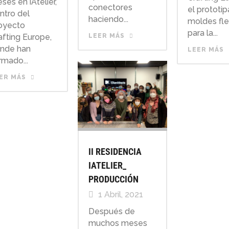
ses en iAtelier,
conectores
el prototi
ntro del
haciendo...
moldes fle
oyecto
para la...
afting Europe,
LEER MÁS
nde han
LEER MÁS
rmado...
ER MÁS
II RESIDENCIA
IATELIER_
PRODUCCIÓN
1 Abril, 2021
Después de
muchos meses