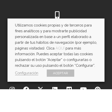
600 443 085
Utilizamos cookies propias y de terceros para
fines analíticos y para mostrarte publicidad
personalizada en base a un perfil elaborado a
partir de tus hábitos de navegación (por ejemplo,
WhatsApp
páginas visitadas). Clica
AQUÍ
para más
información. Puedes aceptar todas las cookies
SÍGUENOS E INSPÍRATE
pulsando el botón “Aceptar” o configurarlas o
rechazar su uso pulsando el botón “Configurar”.
Configuración
ACEPTAR
Copyright © EXarchitects 2026