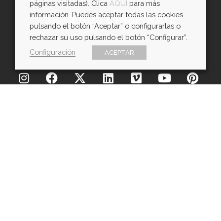
páginas visitadas). Clica
AQUÍ
para más
información. Puedes aceptar todas las cookies
SÍGUENOS E INSPÍRATE
pulsando el botón “Aceptar” o configurarlas o
rechazar su uso pulsando el botón “Configurar”.
Configuración
ACEPTAR
Copyright © EXarchitects 2026
Aviso legal
Política de Cookies
Política de Privacidad
Ajustes de cookies