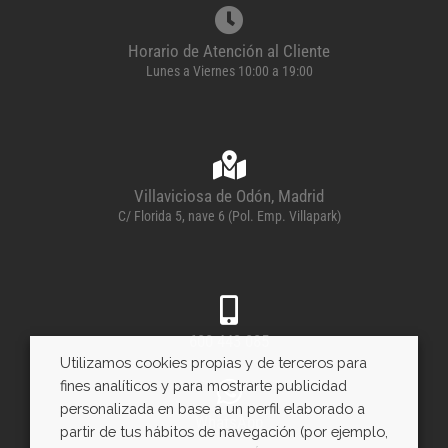
Horario de Atención al Cliente
Lunes a Viernes 10:00 a 19:00
Villaviciosa de Odón, Madrid
C/ Florida 5, nave 6 (Pol. Emp. Villapark)
600 443 085
Utilizamos cookies propias y de terceros para
fines analíticos y para mostrarte publicidad
personalizada en base a un perfil elaborado a
WhatsApp
partir de tus hábitos de navegación (por ejemplo,