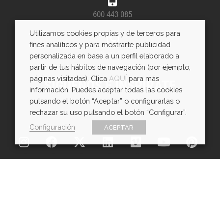
600 443 085
Utilizamos cookies propias y de terceros para
fines analíticos y para mostrarte publicidad
WhatsApp
personalizada en base a un perfil elaborado a
partir de tus hábitos de navegación (por ejemplo,
páginas visitadas). Clica
AQUÍ
para más
SÍGUENOS E INSPÍRATE
información. Puedes aceptar todas las cookies
pulsando el botón “Aceptar” o configurarlas o
rechazar su uso pulsando el botón “Configurar”.
Configuración
ACEPTAR
Copyright © EXarchitects 2026
Aviso legal
Política de Cookies