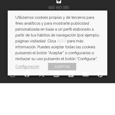
600 443 085
Utilizamos cookies propias y de terceros para
fines analíticos y para mostrarte publicidad
WhatsApp
personalizada en base a un perfil elaborado a
partir de tus hábitos de navegación (por ejemplo,
páginas visitadas). Clica
AQUÍ
para más
SÍGUENOS E INSPÍRATE
información. Puedes aceptar todas las cookies
pulsando el botón “Aceptar” o configurarlas o
rechazar su uso pulsando el botón “Configurar”.
Configuración
ACEPTAR
Copyright © EXarchitects 2026
Aviso legal
Política de Cookies