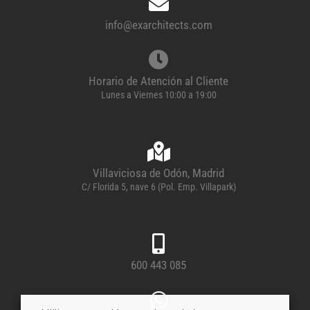
info@exarchitects.com
Horario de Atención al Cliente
Lunes a Viernes 10:00 a 19:00
Villaviciosa de Odón, Madrid
C/ Florida 5, nave 6 (Pol. Emp. Villapark)
600 443 085