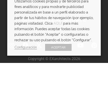
Utilizamos cookies propias y de terceros para
WhatsApp
fines analíticos y para mostrarte publicidad
personalizada en base a un perfil elaborado a
SÍGUENOS E INSPÍRATE
partir de tus hábitos de navegación (por ejemplo,
páginas visitadas). Clica
AQUÍ
para más
información. Puedes aceptar todas las cookies
pulsando el botón “Aceptar” o configurarlas o
rechazar su uso pulsando el botón “Configurar”.
Configuración
ACEPTAR
Copyright © EXarchitects 2026
Aviso legal
Política de Cookies
Política de Privacidad
Ajustes de cookies