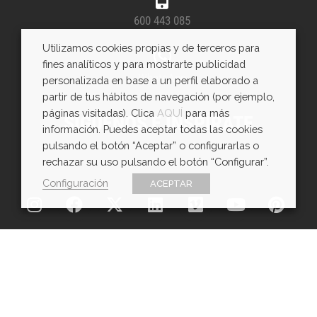
600 443 085
Utilizamos cookies propias y de terceros para
fines analíticos y para mostrarte publicidad
WhatsApp
personalizada en base a un perfil elaborado a
partir de tus hábitos de navegación (por ejemplo,
páginas visitadas). Clica
AQUÍ
para más
SÍGUENOS E INSPÍRATE
información. Puedes aceptar todas las cookies
pulsando el botón “Aceptar” o configurarlas o
rechazar su uso pulsando el botón “Configurar”.
Configuración
ACEPTAR
Copyright © EXarchitects 2026
Aviso legal
Política de Cookies