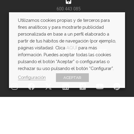
600 443 085
Utilizamos cookies propias y de terceros para
fines analíticos y para mostrarte publicidad
WhatsApp
personalizada en base a un perfil elaborado a
partir de tus hábitos de navegación (por ejemplo,
páginas visitadas). Clica
AQUÍ
para más
SÍGUENOS E INSPÍRATE
información. Puedes aceptar todas las cookies
pulsando el botón “Aceptar” o configurarlas o
rechazar su uso pulsando el botón “Configurar”.
Configuración
ACEPTAR
Copyright © EXarchitects 2026
Aviso legal
Política de Cookies