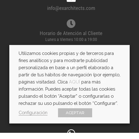
info@exarchitects.com
Horario de Atención al Cliente
Lunes a Viernes 10:00 a 19:00
Utilizamos cookies propias y de terceros para
fines analíticos y para mostrarte publicidad
personalizada en base a un perfil elaborado a
partir de tus hábitos de navegación (por ejemplo,
Villaviciosa de Odón, Madrid
páginas visitadas). Clica
AQUÍ
para más
C/ Florida 5, nave 6 (Pol. Emp. Villapark)
información. Puedes aceptar todas las cookies
pulsando el botón “Aceptar” o configurarlas o
rechazar su uso pulsando el botón “Configurar”.
Configuración
ACEPTAR
600 443 085