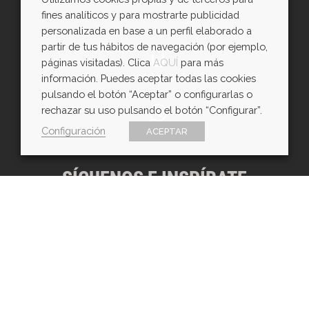
C/ Florida 5, nave 6 (Pol. Emp. Villapark)
fines analíticos y para mostrarte publicidad
personalizada en base a un perfil elaborado a
partir de tus hábitos de navegación (por ejemplo,
páginas visitadas). Clica
AQUÍ
para más
600 443 085
información. Puedes aceptar todas las cookies
pulsando el botón “Aceptar” o configurarlas o
rechazar su uso pulsando el botón “Configurar”.
Configuración
ACEPTAR
WhatsApp
SÍGUENOS E INSPÍRATE
Copyright © EXarchitects 2026