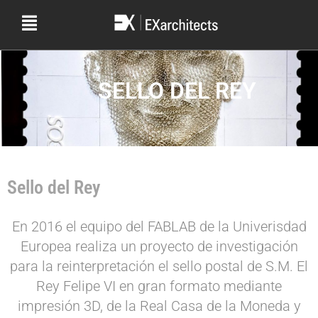
SELLO DEL REY
Sello del Rey
En 2016 el equipo del FABLAB de la Univerisdad
Europea realiza un proyecto de investigación
para la reinterpretación el sello postal de S.M. El
Rey Felipe VI en gran formato mediante
impresión 3D, de la Real Casa de la Moneda y