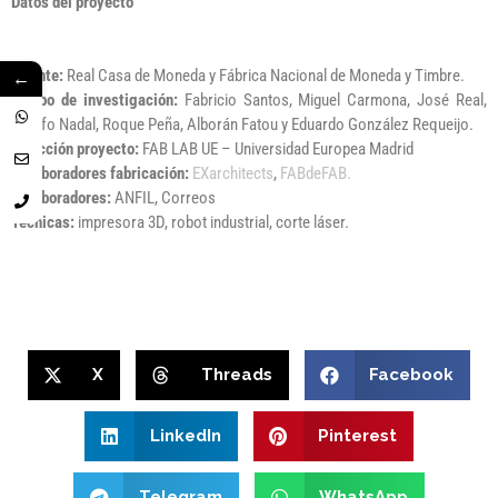
Datos del proyecto
←
Cliente:
Real Casa de Moneda y Fábrica Nacional de Moneda y Timbre.
Equipo de investigación:
Fabricio Santos, Miguel Carmona, José Real,
Adolfo Nadal, Roque Peña, Alborán Fatou y Eduardo González Requeijo.
Dirección proyecto:
FAB LAB UE – Universidad Europea Madrid
Colaboradores fabricación:
EXarchitects
,
FABdeFAB.
Colaboradores:
ANFIL, Correos
Técnicas:
impresora 3D, robot industrial, corte láser.
X
Threads
Facebook
LinkedIn
Pinterest
Telegram
WhatsApp