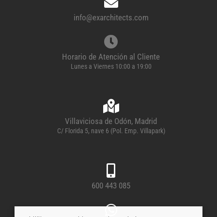
info@exarchitects.com
Horario de Atención al Cliente
Lunes a Viernes 10:00 a 19:00
Villaviciosa de Odón, Madrid
C/ Florida 5, nave 6 (Pol. Emp. Villapark)
600 443 085