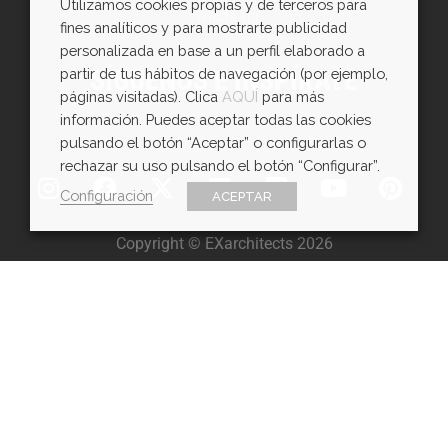
Utilizamos cookies propias y de terceros para
WhatsApp
fines analíticos y para mostrarte publicidad
personalizada en base a un perfil elaborado a
SÍGUENOS E INSPÍRATE
partir de tus hábitos de navegación (por ejemplo,
páginas visitadas). Clica
AQUÍ
para más
información. Puedes aceptar todas las cookies
pulsando el botón “Aceptar” o configurarlas o
rechazar su uso pulsando el botón “Configurar”.
Configuración
ACEPTAR
Copyright © EXarchitects 2026
Aviso legal
Política de Cookies
Política de Privacidad
Ajustes de cookies