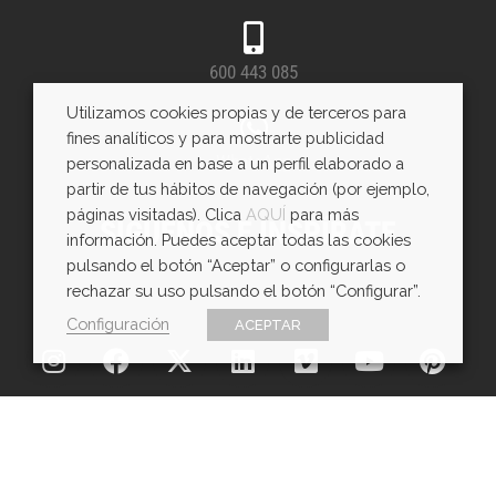
600 443 085
Utilizamos cookies propias y de terceros para
fines analíticos y para mostrarte publicidad
WhatsApp
personalizada en base a un perfil elaborado a
partir de tus hábitos de navegación (por ejemplo,
páginas visitadas). Clica
AQUÍ
para más
SÍGUENOS E INSPÍRATE
información. Puedes aceptar todas las cookies
pulsando el botón “Aceptar” o configurarlas o
rechazar su uso pulsando el botón “Configurar”.
Configuración
ACEPTAR
Copyright © EXarchitects 2026