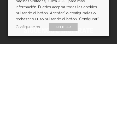
páginas visitadas). Clica
AQUÍ
para más
información. Puedes aceptar todas las cookies
pulsando el botón “Aceptar” o configurarlas o
WhatsApp
rechazar su uso pulsando el botón “Configurar”.
Configuración
ACEPTAR
SÍGUENOS E INSPÍRATE
Copyright © EXarchitects 2026
Aviso legal
Política de Cookies