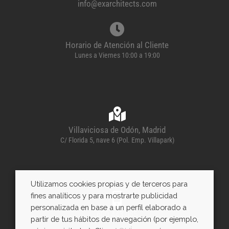
info@exarchitects.com
Horario de Atención al Cliente
Lunes a Viernes 10:00 a 19:00
Villaviciosa de Odón, Madrid
C/ Florida 5, nave 6 (Pol. Emp. Villapark)
Utilizamos cookies propias y de terceros para
fines analíticos y para mostrarte publicidad
personalizada en base a un perfil elaborado a
600 443 085
partir de tus hábitos de navegación (por ejemplo,