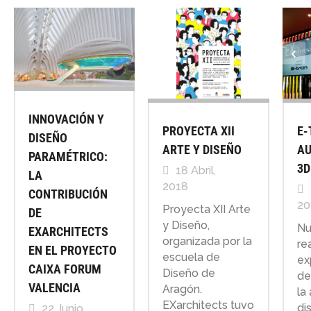
INNOVACIÓN Y
PROYECTA XII
E-
DISEÑO
ARTE Y DISEÑO
AU
PARAMÉTRICO:
3D
18 Abril,
LA
2018
CONTRIBUCIÓN
20
Proyecta XII Arte
DE
y Diseño,
Nu
EXARCHITECTS
organizada por la
re
EN EL PROYECTO
escuela de
ex
CAIXA FORUM
Diseño de
de
VALENCIA
Aragón.
la
EXarchitects tuvo
di
22 Junio,