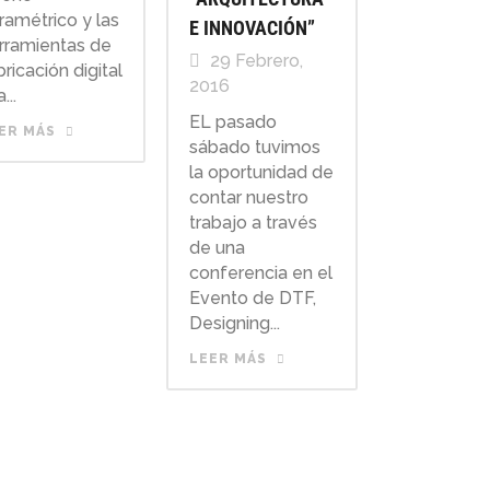
ramétrico y las
E INNOVACIÓN”
rramientas de
29 Febrero,
bricación digital
2016
...
EL pasado
ER MÁS
sábado tuvimos
la oportunidad de
contar nuestro
trabajo a través
de una
conferencia en el
Evento de DTF,
Designing...
LEER MÁS