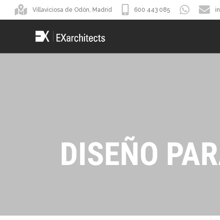
Villaviciosa de Odón, Madrid
600 443 085
i
DISEÑO PA