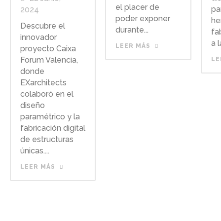
el placer de
pa
2024
poder exponer
he
Descubre el
durante...
fa
innovador
a la
LEER MÁS
proyecto Caixa
Forum Valencia,
LE
donde
EXarchitects
colaboró en el
diseño
paramétrico y la
fabricación digital
de estructuras
únicas....
LEER MÁS