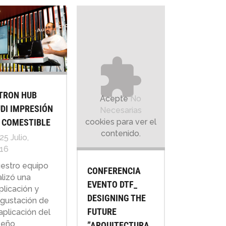
TRON HUB
Acepte
No
DI IMPRESIÓN
Necesarias
cookies para ver el
 COMESTIBLE
contenido.
25 Julio,
16
estro equipo
CONFERENCIA
alizó una
EVENTO DTF_
plicación y
DESIGNING THE
gustación de
FUTURE
 aplicación del
seño
”ARQUITECTURA