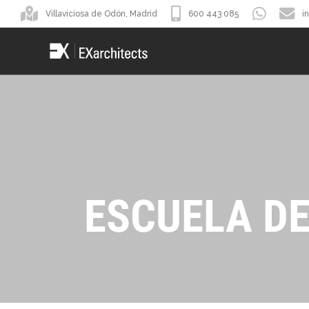
Villaviciosa de Odón, Madrid
600 443 085
i
ESCUELA DE