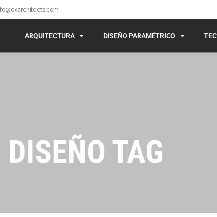
nfo@exarchitects.com
ARQUITECTURA
DISEÑO PARAMÉTRICO
TEC
 DISEÑO TAG