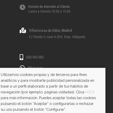
Horario de Atención al Cliente
Lunes a Viernes 10:00 a 19:00
Villaviciosa de Odón, Madrid
C/ Florida 5, nave 6 (Pol. Emp. Villapark)
600 443 085
WhatsApp
Utilizamos cookies propias y de terceros para fines
analíticos y para mostrarte publicidad personalizada en
base a un perfil elaborado a partir de tus hábitos de
navegación (por ejemplo, páginas visitadas). Clica
AQUÍ
para más información. Puedes aceptar todas las cookies
pulsando el botón “Aceptar” o configurarlas o rechazar
su uso pulsando el botón “Configurar”.