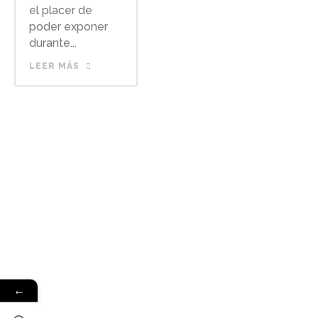
el placer de
poder exponer
durante...
LEER MÁS
←