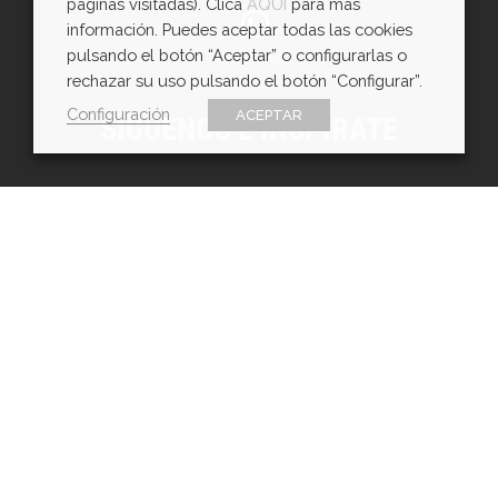
páginas visitadas). Clica
AQUÍ
para más
información. Puedes aceptar todas las cookies
pulsando el botón “Aceptar” o configurarlas o
WhatsApp
rechazar su uso pulsando el botón “Configurar”.
Configuración
ACEPTAR
SÍGUENOS E INSPÍRATE
Copyright © EXarchitects 2026
Aviso legal
Política de Cookies