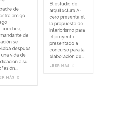
El estudio de
 padre de
arquitectura A-
estro amigo
cero presenta el
ego
la propuesta de
icoechea,
interiorismo para
mandante de
el proyecto
iación se
presentado a
bilaba después
concurso para la
 una vida de
elaboración de...
dicación a su
LEER MÁS
fesión....
ER MÁS