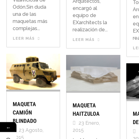
Arquitectos,
To
Odón.Sin duda
encargó al
Ar
una de las
equipo de
en
maquetas más
EXarchitects la
eq
complejas...
realización de...
EX
rea
LEER MÁS
LEER MÁS
LE
MAQUETA
MAQUETA
CAMIÓN
HAITZULOA
MA
BLINDADO
DE
23 Enero,
←
23 Agosto,
2015
2015
20