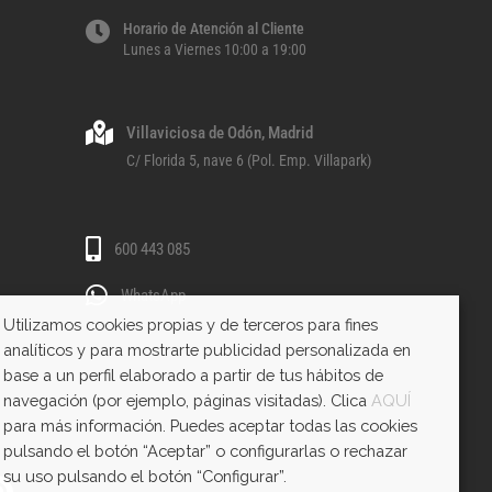
Horario de Atención al Cliente
Lunes a Viernes 10:00 a 19:00
Villaviciosa de Odón, Madrid
C/ Florida 5, nave 6 (Pol. Emp. Villapark)
600 443 085
WhatsApp
Utilizamos cookies propias y de terceros para fines
analíticos y para mostrarte publicidad personalizada en
base a un perfil elaborado a partir de tus hábitos de
navegación (por ejemplo, páginas visitadas). Clica
AQUÍ
para más información. Puedes aceptar todas las cookies
pulsando el botón “Aceptar” o configurarlas o rechazar
su uso pulsando el botón “Configurar”.