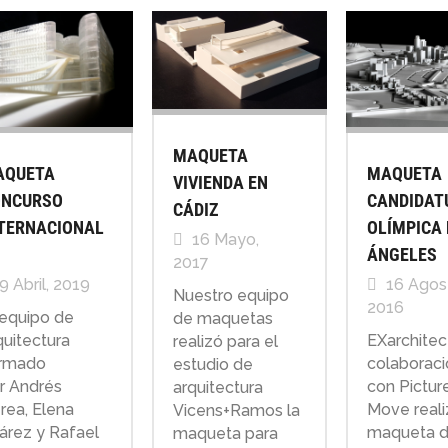
MAQUETA
AQUETA
MAQUETA
VIVIENDA EN
ONCURSO
CANDIDAT
CÁDIZ
TERNACIONAL
OLÍMPICA 
16 Mayo,
ÁNGELES
2017
9 Abril, 2019
16 Agos
Nuestro equipo
2016
 equipo de
de maquetas
quitectura
EXarchitec
realizó para el
rmado
colaboraci
estudio de
r Andrés
con Pictur
arquitectura
rea, Elena
Move reali
Vicens+Ramos la
árez y Rafael
maqueta 
maqueta para