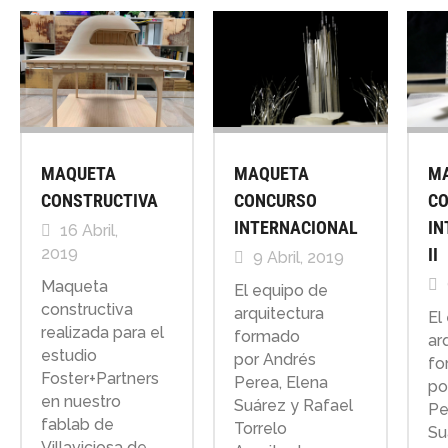
MAQUETA
MAQUETA
M
CONSTRUCTIVA
CONCURSO
C
INTERNACIONAL
IN
16 Abril,
2019
II
9 Abril, 2019
Maqueta
El equipo de
constructiva
arquitectura
El
realizada para el
formado
ar
estudio
por Andrés
fo
Foster+Partners
Perea, Elena
po
en nuestro
Suárez y Rafael
Pe
fablab de
Torrelo
Su
Villaviciosa de