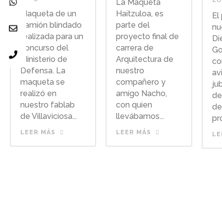
La Maqueta
Maqueta de un
Haitzuloa, es
El
camión blindado
parte del
nu
realizada para un
proyecto final de
Di
concurso del
carrera de
Go
Ministerio de
Arquitectura de
co
Defensa. La
nuestro
av
maqueta se
compañero y
ju
realizó en
amigo Nacho,
de
nuestro fablab
con quien
de
de Villaviciosa...
llevábamos...
pro
LEER MÁS
LEER MÁS
LE