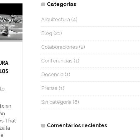
Categorías
Arquitectura
(4)
Blog
(21)
Colaboraciones
(2)
Conferencias
(1)
URA
LOS
Docencia
(1)
Prensa
(1)
to,
Sin categoría
(6)
ts en
ón
es That
Comentarios recientes
za la
de