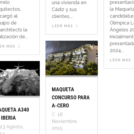
rrelo
presentac
una vivienda en
quitectos,
la Maquet
Cádiz y sus
cargó al
candidatur
clientes....
uipo de
Olímpica L
LEER MÁS
architects la
Ángeles 2
lización de...
inicialmen
presentad
ER MÁS
2024...
LEER MÁS
MAQUETA
CONCURSO PARA
A-CERO
QUETA A340
16
 IBERIA
Noviembre,
23 Agosto,
2015
14